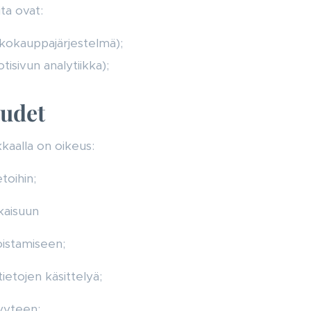
ita ovat:
okauppajärjestelmä);
tisivun analytiikka);
eudet
kaalla on oikeus:
toihin;
kaisuun
oistamiseen;
ietojen käsittelyä;
vyyteen;