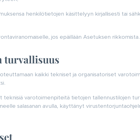
ksensa henkilötietojen käsittelyyn kirjallisesti tai sä
lvontaviranomaiselle, jos epäillään Asetuksen rikkomista.
 turvallisuus
 toteuttamaan kaikki tekniset ja organisatoriset varotoi
si.
 teknisiä varotoimenpiteitä tietojen tallennustilojen tur
eelle salasanan avulla, käyttänyt virustentorjuntaohjelm
set