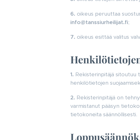
6.
oikeus peruuttaa suostumu
info@tanssiurheilijat.fi
;
7.
oikeus esittää valitus va
Henkilötietojen
1.
Rekisterinpitäjä sitoutuu
henkilötietojen suojaamisek
2.
Rekisterinpitäjä on tehnyt
varmistanut pääsyn tietokon
tietokoneita säännöllisesti.
Loppusäännök