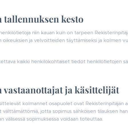
n tallennuksen kesto
 henkilötietoja niin kauan kuin on tarpeen Rekisterinpitäj
 oikeuksien ja velvoitteiden täyttämiseksi ja kolmen 
tettava kaikki henkilökohtaiset tiedot henkilötietojen sä
vastaanottajat ja käsittelijät
sittelevät kolmannet osapuolet ovat Rekisterinpitäjän al
t välttämättömiä, jotta sopimus sähköisen tilauksen hank
aan välisessä sopimuksessa voidaan toteuttaa.