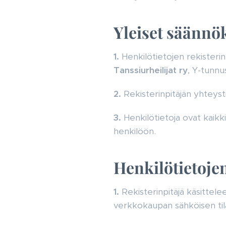
Yleiset säännö
1.
Henkilötietojen rekisteri
Tanssiurheilijat ry
, Y-tunn
2.
Rekisterinpitäjän yhteys
3.
Henkilötietoja ovat kaikki
henkilöön.
Henkilötietoje
1.
Rekisterinpitäjä käsittel
verkkokaupan sähköisen tila