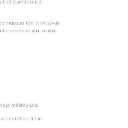
ovat välttämättömiä
 sopimuspuolten tarvittavan
itä siirretä muihin maihin.
ia ja määräyksiä;
 voida tehdä ilman