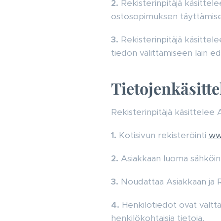
2.
Rekisterinpitäjä käsittel
ostosopimuksen täyttämise
3.
Rekisterinpitäjä käsittele
tiedon välittämiseen lain ede
Tietojenkäsitte
Rekisterinpitäjä käsittelee 
1.
Kotisivun rekisteröinti
www
2.
Asiakkaan luoma sähköine
3.
Noudattaa Asiakkaan ja Re
4.
Henkilötiedot ovat vält
henkilökohtaisia tietoja.