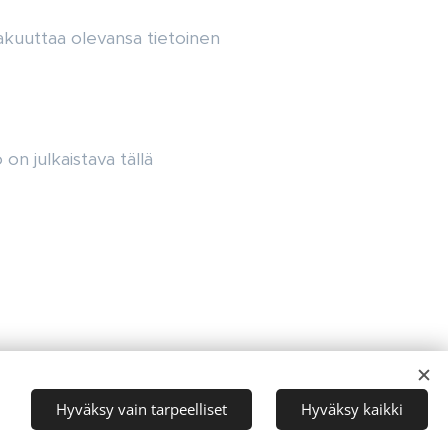
akuuttaa olevansa tietoinen
on julkaistava tällä
Hyväksy vain tarpeelliset
Hyväksy kaikki