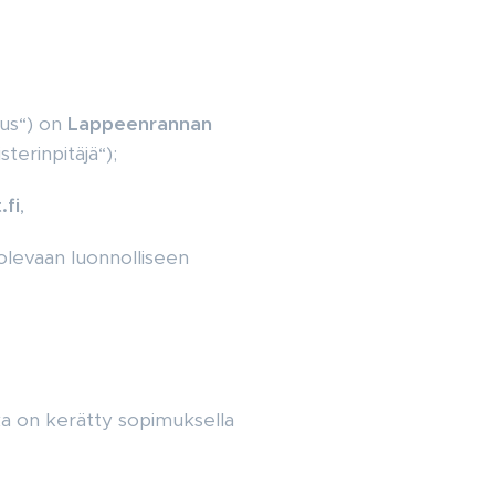
us“) on
Lappeenrannan
terinpitäjä“);
.fi
,
a olevaan luonnolliseen
tka on kerätty sopimuksella