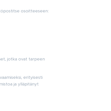
hköpostitse osoitteeseen:
met, jotka ovat tarpeen
vaamiseksi, erityisesti
istoa ja ylläpitänyt