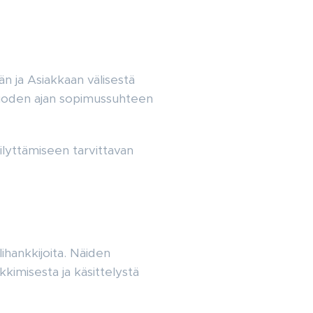
än ja Asiakkaan välisestä
vuoden ajan sopimussuhteen
ilyttämiseen tarvittavan
ihankkijoita. Näiden
kimisesta ja käsittelystä