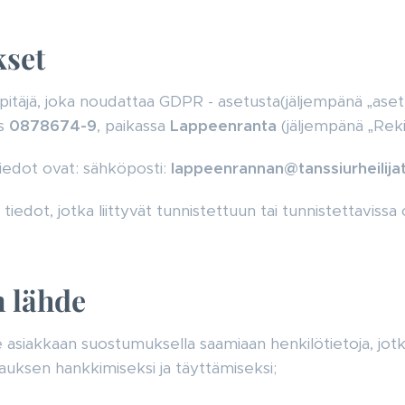
kset
npitäjä, joka noudattaa GDPR - asetusta(jäljempänä „aset
us
0878674-9
, paikassa
Lappeenranta
(jäljempänä „Rekis
tiedot ovat: sähköposti:
lappeenrannan@tanssiurheilijat
 tiedot, jotka liittyvät tunnistettuun tai tunnistettaviss
n lähde
ee asiakkaan suostumuksella saamiaan henkilötietoja, jo
uksen hankkimiseksi ja täyttämiseksi;