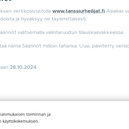
uksen verkkosivustolla
www.tanssiurheilijat.fi
Asiakas v
doista ja hyväksyy ne täysimittaisesti;
ännöt valitsemalla valintaruudun tilauskaavakkeessa;
ttää nämä Säännöt milloin tahansa. Uusi, päivitetty versio 
maan
28.10.2024
ianmukaisen toiminnan ja
© 2026
Lappeenrannan Tanssiurheilijat ry
en käyttökokemuksen.
Evästeet