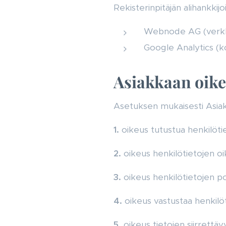
Rekisterinpitäjän alihankkijo
Webnode AG (verkk
Google Analytics (ko
Asiakkaan oik
Asetuksen mukaisesti Asiak
1.
oikeus tutustua henkilötie
2.
oikeus henkilötietojen oi
3.
oikeus henkilötietojen p
4.
oikeus vastustaa henkilöt
5.
oikeus tietojen siirrettä