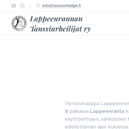
info@tanssiurheilijat.fi
Lappeenrannan
Tanssiurheilijat ry
Verkkokauppa Lappeenrannan
9
paikassa
Lappeenranta
k
käyttöehtojen, sähköisten ti
edellyttämän ajan kuluessa