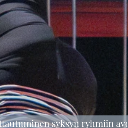
ttautuminen syksyn ryhmiin av