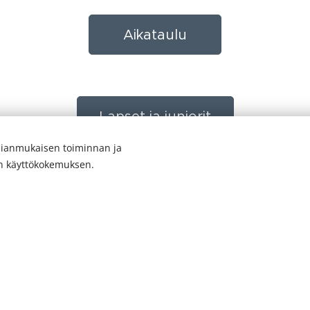
Aikataulu
Lapset ja juniorit
ianmukaisen toiminnan ja
en käyttökokemuksen.
Aikuiset
Hinnasto