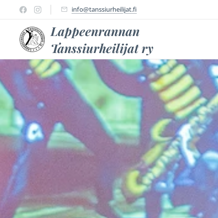
info@tanssiurheilijat.fi
Lappeenrannan
Tanssiurheilijat ry