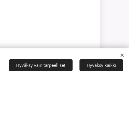
Hyväksy vain tarpeelliset
Hyväksy kaikki