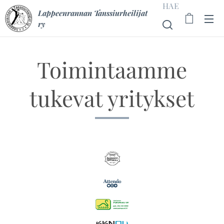
HAE
Lappeenrannan Tanssiurheilijat
ry
Toimintaamme
tukevat yritykset