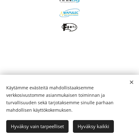
Käytämme evästeitä mahdollistaaksemme
verkkosivustomme asianmukaisen toiminnan ja
turvallisuuden sekä tarjotaksemme sinulle parhaan
mahdollisen käyttökokemuksen.
© 2026
Lappeenrannan Tanssiurheilijat ry
Hyväksy vain tarpeelliset
Hyväksy kaikki
Evästeet