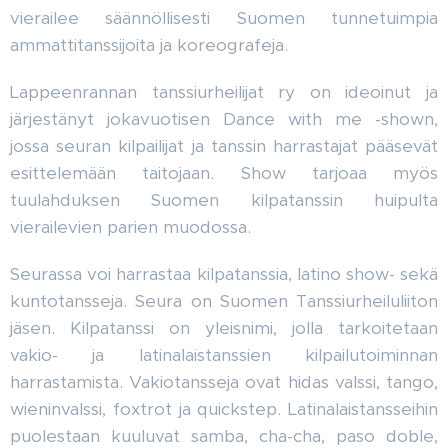
vierailee säännöllisesti Suomen tunnetuimpia
ammattitanssijoita ja koreografeja.
Lappeenrannan tanssiurheilijat ry on ideoinut ja
järjestänyt jokavuotisen Dance with me -shown,
jossa seuran kilpailijat ja tanssin harrastajat pääsevät
esittelemään taitojaan. Show tarjoaa myös
tuulahduksen Suomen kilpatanssin huipulta
vierailevien parien muodossa.
Seurassa voi harrastaa kilpatanssia, latino show- sekä
kuntotansseja. Seura on Suomen Tanssiurheiluliiton
jäsen. Kilpatanssi on yleisnimi, jolla tarkoitetaan
vakio- ja latinalaistanssien kilpailutoiminnan
harrastamista. Vakiotansseja ovat hidas valssi, tango,
wieninvalssi, foxtrot ja quickstep. Latinalaistansseihin
puolestaan kuuluvat samba, cha-cha, paso doble,