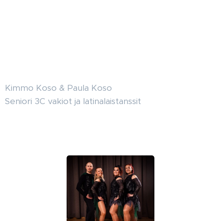
Kimmo Koso & Paula Koso
Seniori 3C vakiot ja latinalaistanssit