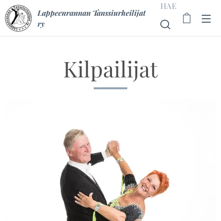
HAE
Lappeenrannan Tanssiurheilijat
ry
Kilpailijat