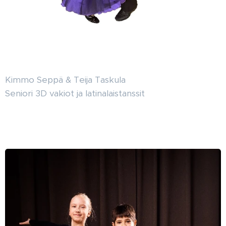
Kimmo Seppä & Teija Taskula
Seniori 3D vakiot ja latinalaistanssit