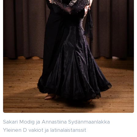
Sakari Modig ja Annastiina Sydänmaanlakka
Yleinen D vakiot ja latinalaistanssit