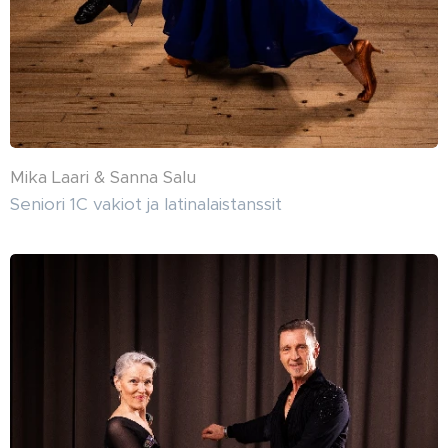
Mika Laari & Sanna Salu
Seniori 1C vakiot ja latinalaistanssit