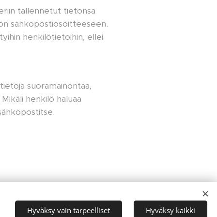
eriin tallennetut tietonsa
lön sähköpostiosoitteeseen.
hin henkilötietoihin, ellei
 tietoja suoramainontaa,
Mikäli henkilö haluaa
 sähköpostitse.
Hyväksy vain tarpeelliset
Hyväksy kaikki