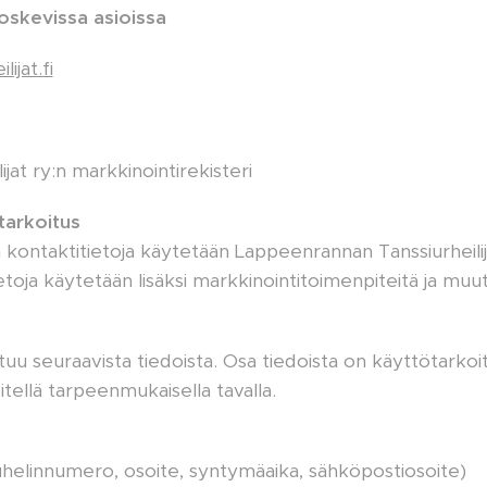
oskevissa asioissa
ijat.fi
jat ry:n markkinointirekisteri
tarkoitus
n kontaktitietoja käytetään Lappeenrannan Tanssiurheili
etoja käytetään lisäksi markkinointitoimenpiteitä ja muu
tuu seuraavista tiedoista. Osa tiedoista on käyttötarkoi
itellä tarpeenmukaisella tavalla.
uhelinnumero, osoite, syntymäaika, sähköpostiosoite)