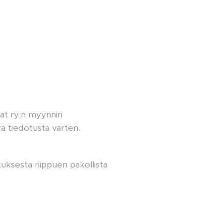
jat ry:n myynnin
ta tiedotusta varten.
tuksesta riippuen pakollista