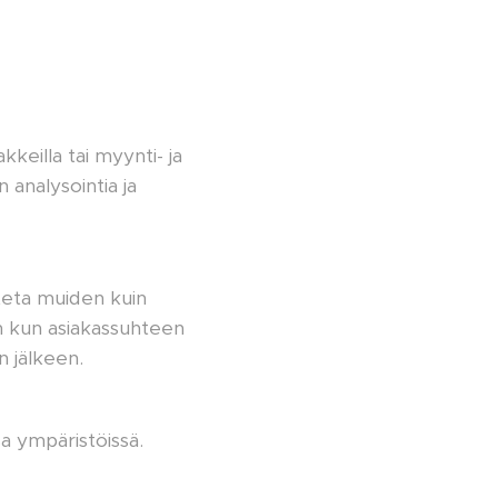
keilla tai myynti- ja
analysointia ja
uteta muiden kuin
an kun asiakassuhteen
 jälkeen.
sa ympäristöissä.