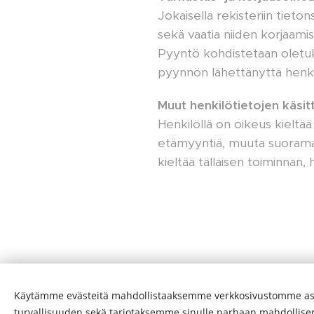
Jokaisella rekisteriin tieto
sekä vaatia niiden korjaam
Pyyntö kohdistetaan oletuks
pyynnön lähettänyttä henkilö
Muut henkilötietojen käsitt
Henkilöllä on oikeus kieltää
etämyyntiä, muuta suoramark
kieltää tällaisen toiminnan,
Käytämme evästeitä mahdollistaaksemme verkkosivustomme as
turvallisuuden sekä tarjotaksemme sinulle parhaan mahdollis