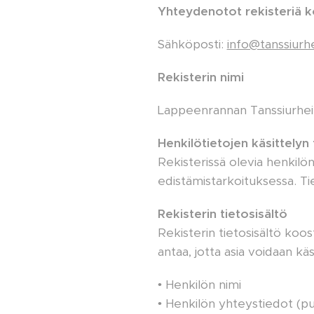
Yhteydenotot rekisteriä k
Sähköposti:
info@tanssiurheil
Rekisterin nimi
Lappeenrannan Tanssiurheili
Henkilötietojen käsittelyn 
Rekisterissä olevia henkilö
edistämistarkoituksessa. Ti
Rekisterin tietosisältö
Rekisterin tietosisältö koos
antaa, jotta asia voidaan käs
• Henkilön nimi
• Henkilön yhteystiedot (p