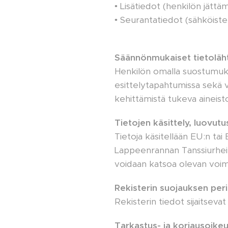
• Lisätiedot (henkilön jättä
• Seurantatiedot (sähköist
Säännönmukaiset tietoläh
Henkilön omalla suostumukse
esittelytapahtumissa sekä 
kehittämistä tukeva aineist
Tietojen käsittely, luovutus
Tietoja käsitellään EU:n tai
Lappeenrannan Tanssiurheili
voidaan katsoa olevan voim
Rekisterin suojauksen per
Rekisterin tiedot sijaitseva
Tarkastus- ja korjausoike