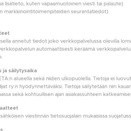
mä lisätieto, kuten vapaamuotoinen viesti tai palaute)
en markkinointitoimenpiteiden seurantatiedot)
teet
lla annetut tiedot joko verkkopalvelussa olevilla lomak
verkkopalvelun automaattisesti keräämä verkkopalvelun 
o.
 ja säilytysaika
 ETA:n alueella sekä niiden ulkopuolella. Tietoja ei luov
jat ry:n hyödynnettäväksi. Tietoja säilytetään niin kau
assa sekä kohtuullisen ajan asiakassuhteen katkeamisen
iaatteet
t sähköisen viestinnän tietosuojalain mukaisissa suojatuis
us