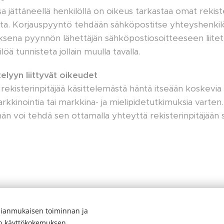
nsa jättäneellä henkilöllä on oikeus tarkastaa omat rekist
ista. Korjauspyyntö tehdään sähköpostitse yhteyshenki
ena pyynnön lähettäjän sähköpostiosoitteeseen liitettyi
ä tunnisteta jollain muulla tavalla.
elyyn liittyvät oikeudet
 rekisterinpitäjää käsittelemästä häntä itseään koskevia
kinointia tai markkina- ja mielipidetutkimuksia varten. 
 hän voi tehdä sen ottamalla yhteyttä rekisterinpitäjään
ianmukaisen toiminnan ja
© 2026
Lappeenrannan Tanssiurheilijat ry
en käyttökokemuksen.