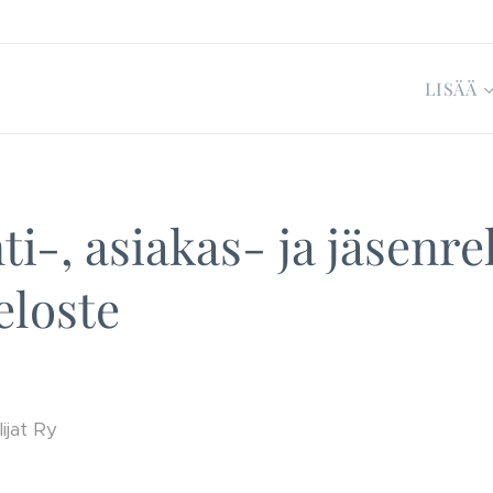
LISÄÄ
i-, asiakas- ja jäsenrek
eloste
ijat Ry