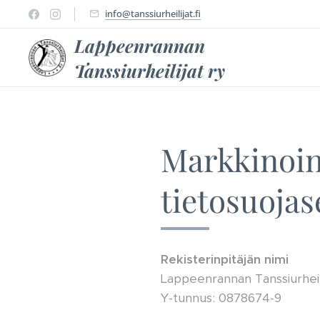
info@tanssiurheilijat.fi
Lappeenrannan
Tanssiurheilijat ry
Markkinoint
tietosuojas
Rekisterinpitäjän nimi
Lappeenrannan Tanssiurheil
Y-tunnus: 0878674-9