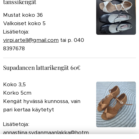
tanssikengät
Mustat koko 36
Valkoiset koko 5
Lisätietoja:
virpi.artell@gmail.com
tai p. 040
8397678
Supadancen lattarikengät 60€
Koko 3,5
Korko 5cm
Kengät hyvässä kunnossa, vain
pari kertaa käytetyt
Lisätietoja:
annastiina.sydanmaanlakka@hotm