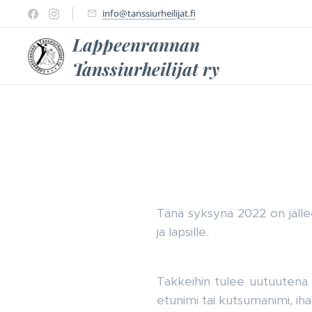
info@tanssiurheilijat.fi
Lappeenrannan
Tanssiurheilijat ry
Tänä syksynä 2022 on jällee
ja lapsille.
Takkeihin tulee uutuutena k
etunimi tai kutsumanimi, ih