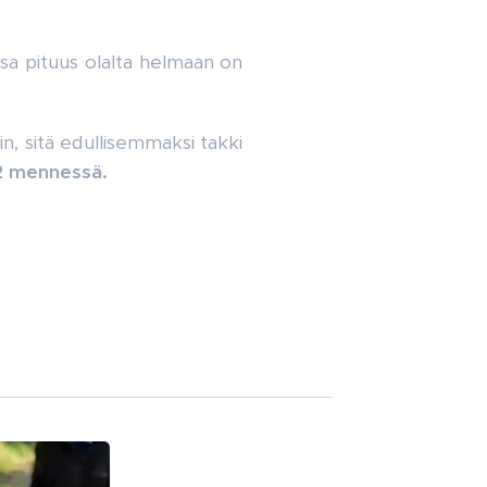
sa pituus olalta helmaan on
n, sitä edullisemmaksi takki
22 mennessä.