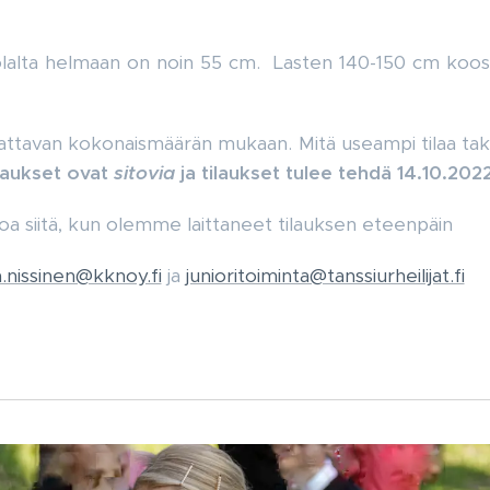
olalta helmaan on noin 55 cm. Lasten 140-150 cm koos
attavan kokonaismäärän mukaan. Mitä useampi tilaa taki
ilaukset ovat
sitovia
ja tilaukset tulee tehdä 14.10.20
koa siitä, kun olemme laittaneet tilauksen eteenpäin
.nissinen@kknoy.fi
ja
junioritoiminta@tanssiurheilijat.fi