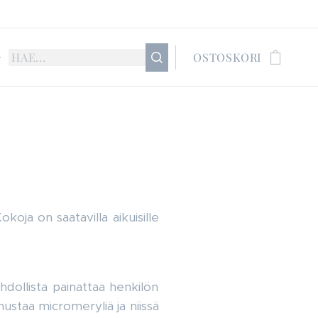
OSTOSKORI
oja on saatavilla aikuisille
hdollista painattaa henkilön
ustaa micromeryliä ja niissä