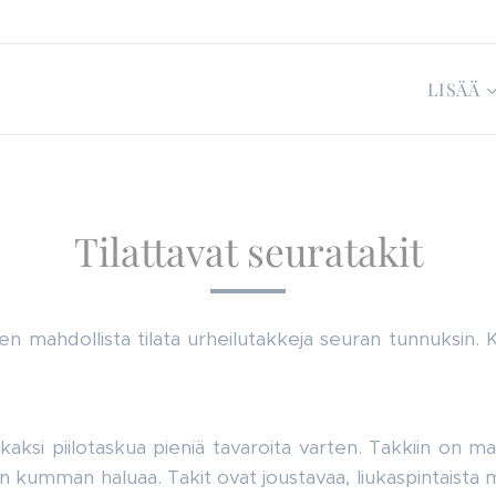
LISÄÄ
Tilattavat seuratakit
n mahdollista tilata urheilutakkeja seuran tunnuksin. Kok
aksi piilotaskua pieniä tavaroita varten. Takkiin on ma
an kumman haluaa. Takit ovat joustavaa, liukaspintaista m