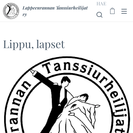
HAE
Lappeenrannan Tanssiurheilijat
ry
Lippu, lapset