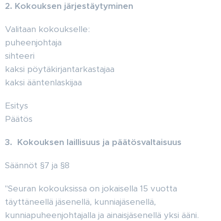
2. Kokouksen järjestäytyminen
Valitaan kokoukselle:
puheenjohtaja
sihteeri
kaksi pöytäkirjantarkastajaa
kaksi ääntenlaskijaa
Esitys
Päätös
3. Kokouksen laillisuus ja päätösvaltaisuus
Säännöt §7 ja §8
"Seuran kokouksissa on jokaisella 15 vuotta
täyttäneellä jäsenellä, kunniajäsenellä,
kunniapuheenjohtajalla ja ainaisjäsenellä yksi ääni.