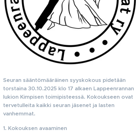
Seuran sääntömääräinen syyskokous pidetään
torstaina 30.10.2025 klo 17 alkaen Lappeenrannan
lukion Kimpisen toimipisteessä.
Kokoukseen ovat
tervetulleita kaikki seuran jäsenet ja lasten
vanhemmat.
1. Kokouksen avaaminen