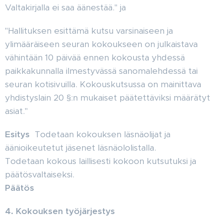
Valtakirjalla ei saa äänestää." ja
"Hallituksen esittämä kutsu varsinaiseen ja
ylimääräiseen seuran kokoukseen on julkaistava
vähintään 10 päivää ennen kokousta yhdessä
paikkakunnalla ilmestyvässä sanomalehdessä tai
seuran kotisivuilla. Kokouskutsussa on mainittava
yhdistyslain 20 §:n mukaiset päätettäviksi määrätyt
asiat."
Esitys
Todetaan kokouksen läsnäolijat ja
äänioikeutetut jäsenet läsnäololistalla.
Todetaan kokous laillisesti kokoon kutsutuksi ja
päätösvaltaiseksi.
Päätös
4. Kokouksen työjärjestys