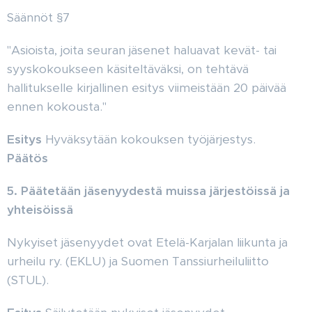
Säännöt §7
"Asioista, joita seuran jäsenet haluavat kevät- tai
syyskokoukseen käsiteltäväksi, on tehtävä
hallitukselle kirjallinen esitys viimeistään 20 päivää
ennen kokousta."
Esitys
Hyväksytään kokouksen työjärjestys.
Päätös
5. Päätetään jäsenyydestä muissa järjestöissä ja
yhteisöissä
Nykyiset jäsenyydet ovat Etelä-Karjalan liikunta ja
urheilu ry. (EKLU) ja Suomen Tanssiurheiluliitto
(STUL).