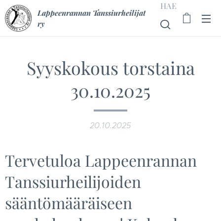
HAE
Lappeenrannan Tanssiurheilijat
ry
Syyskokous torstaina
30.10.2025
20.10.2025
Tervetuloa Lappeenrannan
Tanssiurheilijoiden
sääntömääräiseen