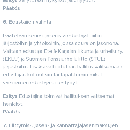
Esitys
Säilytetään nykyiset jäsenyydet.
Päätös
6. Edustajien valinta
Päätetään seuran jäsenistä edustajat niihin
järjestöihin ja yhteisöihin, joissa seura on jäsenenä.
Valitaan edustaja Etelä-Karjalan liikunta ja urheilu ry.
(EKLU) ja Suomen Tanssiurheiluliitto (STUL)
järjestöihin. Lisäksi valtuutetaan hallitus valitsemaan
edustajan kokouksiin tai tapahtumiin mikäli
varsinainen edustaja on estynyt.
Esitys
Edustajina toimivat hallituksen valitsemat
henkilöt.
Päätös
7. Liittymis-, jäsen- ja kannattajajäsenmaksujen