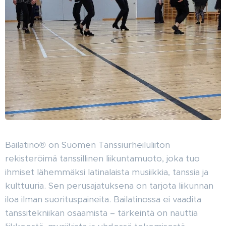
Bailatino® on Suomen Tanssiurheiluliiton
rekisteröimä tanssillinen liikuntamuoto, joka tuo
ihmiset lähemmäksi latinalaista musiikkia, tanssia ja
kulttuuria. Sen perusajatuksena on tarjota liikunnan
iloa ilman suorituspaineita. Bailatinossa ei vaadita
tanssitekniikan osaamista – tärkeintä on nauttia