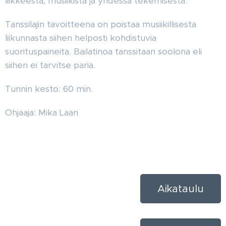
liikkeestä, musiikista ja yhdessä tekemisestä.
Tanssilajin tavoitteena on poistaa musiikillisesta
liikunnasta siihen helposti kohdistuvia
suorituspaineita. Bailatinoa tanssitaan soolona eli
siihen ei tarvitse paria.
Tunnin kesto: 60 min.
Ohjaaja: Mika Laari
Aikataulu