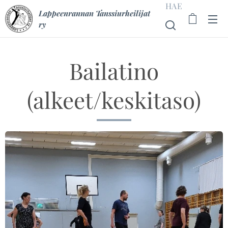
HAE
Lappeenrannan Tanssiurheilijat
ry
Bailatino
(alkeet/keskitaso)